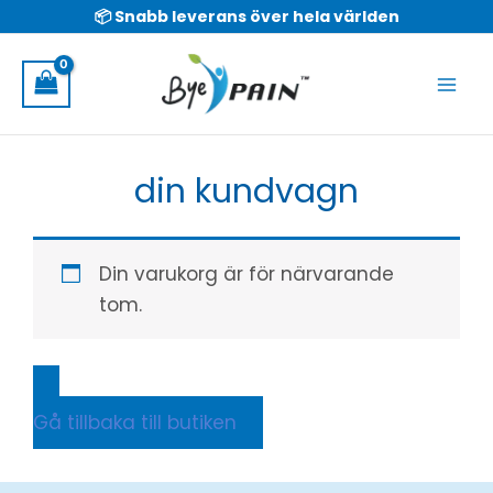
Hoppa
📦 Snabb leverans över hela världen
till
innehållet
din kundvagn
Din varukorg är för närvarande
tom.
Gå tillbaka till butiken