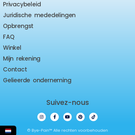
Privacybeleid
Juridische mededelingen
Opbrengst
FAQ
Winkel
Mijn rekening
Contact
Gelieerde onderneming
Suivez-nous
I
F
Y
P
T
n
a
o
i
i
s
c
u
n
k
t
e
T
t
T
© Bye-Pain™ Alle rechten voorbehouden
a
b
u
e
o