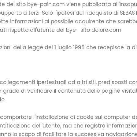
e del sito bye-pain.com viene pubblicata all'insapu
porto a terzi. Solo l'ipotesi del riacquisto di SEBASTI
tte informazioni al possibile acquirente che sarebbe
i rispetto all'utente del bye- sito dolore.com.
oni della legge del 1 luglio 1998 che recepisce la dir
ollegamenti ipertestuali ad altri siti, predisposti co
n grado di verificare il contenuto delle pagine visi
do.
omportare l'installazione di cookie sul computer dell
tificazione dell'utente, ma che registra informazion
anno lo scopo di facilitare la successiva navigazione