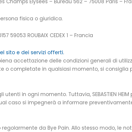
des Champs Elysées – Bureau 562 – 75008 Paris – Fr
ersona fisica o giuridica.
0157 59053 ROUBAIX CEDEX 1 – Francia
l sito e dei servizi offerti.
piena accettazione delle condizioni generali di utilizz
e o completate in qualsiasi momento, si consiglia pe
 utenti in ogni momento. Tuttavia, SEBASTIEN HEIM p
ual caso si impegnerà a informare preventivamente g
 regolarmente da Bye Pain. Allo stesso modo, le no