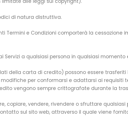
limitate alle leggi sul copyright).
ici di natura distruttiva.
enti Termini e Condizioni comporterà la cessazione i
o ai Servizi a qualsiasi persona in qualsiasi momento 
ati della carta di credito) possono essere trasferit
) modifiche per conformarsi e adattarsi ai requisiti t
 credito vengono sempre crittografate durante la trasm
e, copiare, vendere, rivendere o sfruttare qualsiasi pa
ontatto sul sito web, attraverso il quale viene fornito 