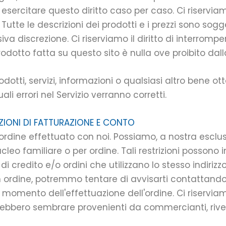
ercitare questo diritto caso per caso. Ci riserviamo i
Tutte le descrizioni dei prodotti e i prezzi sono sogg
 discrezione. Ci riserviamo il diritto di interromper
odotto fatta su questo sito è nulla ove proibito dall
odotti, servizi, informazioni o qualsiasi altro bene o
i errori nel Servizio verranno corretti.
ZIONI DI FATTURAZIONE E CONTO
asi ordine effettuato con noi. Possiamo, a nostra esclu
leo familiare o per ordine. Tali restrizioni possono i
di credito e/o ordini che utilizzano lo stesso indirizz
rdine, potremmo tentare di avvisarti contattandoti a
omento dell'effettuazione dell'ordine. Ci riserviamo i
trebbero sembrare provenienti da commercianti, rivend