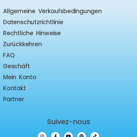
Allgemeine Verkaufsbedingungen
Datenschutzrichtlinie
Rechtliche Hinweise
Zurückkehren
FAQ
Geschäft
Mein Konto
Kontakt
Partner
Suivez-nous
I
F
Y
P
T