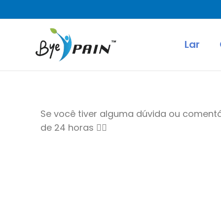
Ir
para
o
Lar
conteúdo
Se você tiver alguma dúvida ou comentá
de 24 horas 👇🏻