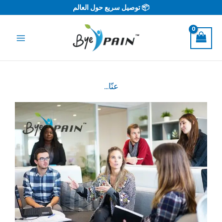
خطي
📦 توصيل سريع حول العالم
لى
لمحتوى
عنّا...